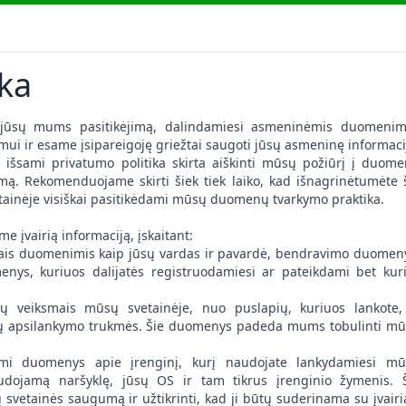
ika
jūsų mums pasitikėjimą, dalindamiesi asmeninėmis duomenim
mui ir esame įsipareigoję griežtai saugoti jūsų asmeninę informaci
šsami privatumo politika skirta aiškinti mūsų požiūrį į duom
imą. Rekomenduojame skirti šiek tiek laiko, kad išnagrinėtumėte 
vetainėje visiškai pasitikėdami mūsų duomenų tvarkymo praktika.
 įvairią informaciją, įskaitant:
iais duomenimis kaip jūsų vardas ir pavardė, bendravimo duomen
enys, kuriuos dalijatės registruodamiesi ar pateikdami bet kur
ų veiksmais mūsų svetainėje, nuo puslapių, kuriuos lankote,
jūsų apsilankymo trukmės. Šie duomenys padeda mums tobulinti m
ami duomenys apie įrenginį, kurį naudojate lankydamiesi m
audojamą naršyklę, jūsų OS ir tam tikrus įrenginio žymenis. 
etainės saugumą ir užtikrinti, kad ji būtų suderinama su įvairi