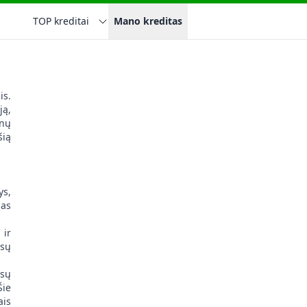
TOP kreditai
Mano kreditas
is.
ją,
enų
šią
ys,
ias
 ir
ūsų
ūsų
Šie
ais