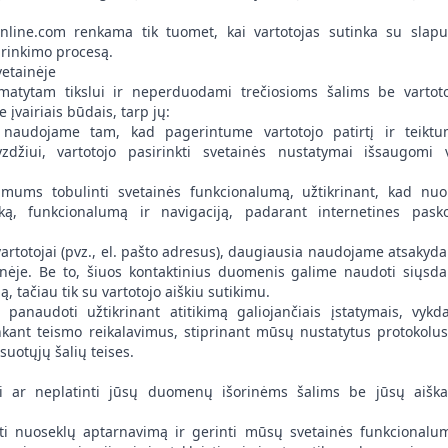
online.com renkama tik tuomet, kai vartotojas sutinka su slap
 rinkimo procesą.
etainėje
tytam tikslui ir neperduodami trečiosioms šalims be vartot
vairiais būdais, tarp jų:
naudojame tam, kad pagerintume vartotojo patirtį ir teikt
yzdžiui, vartotojo pasirinkti svetainės nustatymai išsaugomi 
ums tobulinti svetainės funkcionalumą, užtikrinant, kad nuo
ą, funkcionalumą ir navigaciją, padarant internetines pask
vartotojai (pvz., el. pašto adresus), daugiausia naudojame atsakyd
inėje. Be to, šiuos kontaktinius duomenis galime naudoti siųsd
, tačiau tik su vartotojo aiškiu sutikimu.
panaudoti užtikrinant atitikimą galiojančiais įstatymais, vykd
inkant teismo reikalavimus, stiprinant mūsų nustatytus protokolus
esuotųjų šalių teises.
sti ar neplatinti jūsų duomenų išorinėms šalims be jūsų aišk
ikyti nuoseklų aptarnavimą ir gerinti mūsų svetainės funkcionalu