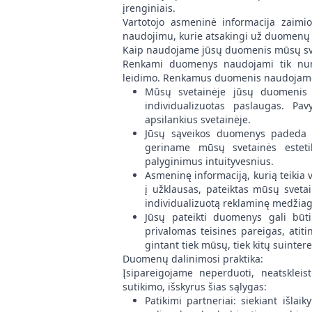
įrenginiais.
Vartotojo asmeninė informacija zaimi
naudojimu, kurie atsakingi už duomenų
Kaip naudojame jūsų duomenis mūsų sv
Renkami duomenys naudojami tik numa
leidimo. Renkamus duomenis naudojame į
Mūsų svetainėje jūsų duomenis 
individualizuotas paslaugas. Pav
apsilankius svetainėje.
Jūsų sąveikos duomenys padeda m
geriname mūsų svetainės estetik
palyginimus intuityvesnius.
Asmeninę informaciją, kurią teikia 
į užklausas, pateiktas mūsų sveta
individualizuotą reklaminę medžiagą
Jūsų pateikti duomenys gali būti 
privalomas teisines pareigas, atit
gintant tiek mūsų, tiek kitų suinter
Duomenų dalinimosi praktika:
Įsipareigojame neperduoti, neatsklei
sutikimo, išskyrus šias sąlygas:
Patikimi partneriai: siekiant išla