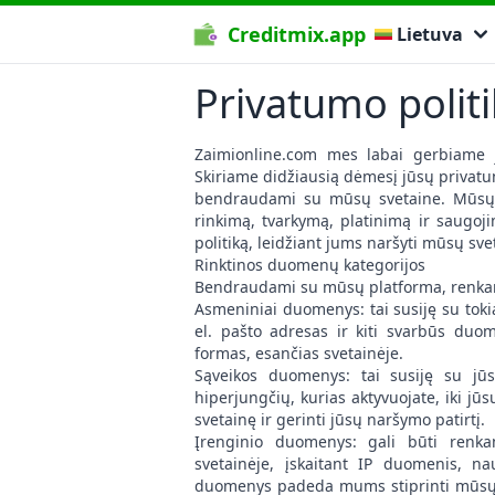
Creditmix.app
Lietuva
Privatumo polit
Zaimionline.com mes labai gerbiame 
Skiriame didžiausią dėmesį jūsų privatu
bendraudami su mūsų svetaine. Mūsų i
rinkimą, tvarkymą, platinimą ir saugoj
politiką, leidžiant jums naršyti mūsų s
Rinktinos duomenų kategorijos
Bendraudami su mūsų platforma, renkame
Asmeniniai duomenys: tai susiję su tok
el. pašto adresas ir kiti svarbūs duom
formas, esančias svetainėje.
Sąveikos duomenys: tai susiję su jūs
hiperjungčių, kurias aktyvuojate, iki 
svetainę ir gerinti jūsų naršymo patirtį.
Įrenginio duomenys: gali būti renk
svetainėje, įskaitant IP duomenis, n
duomenys padeda mums stiprinti mūsų sv