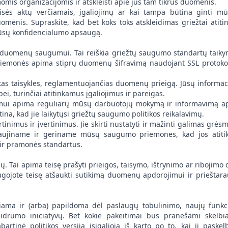
mis organizacijomis ir atskleisti apie jus tam tikrus duomenis.
eisės aktų verčiamais, įgaliojimų ar kai tampa būtina ginti m
uomenis. Supraskite, kad bet koks toks atskleidimas griežtai atiti
 jūsų konfidencialumo apsaugą.
 duomenų saugumui. Tai reiškia griežtų saugumo standartų taik
priemonės apima stiprų duomenų šifravimą naudojant SSL protoko
.
tas taisykles, reglamentuojančias duomenų prieigą. Jūsų informac
ei, turinčiai atitinkamus įgaliojimus ir pareigas.
ui apima reguliarų mūsų darbuotojų mokymą ir informavimą a
na, kad jie laikytųsi griežtų saugumo politikos reikalavimų.
inimus ir įvertinimus. Jie skirti nustatyti ir mažinti galimas grės
naujiname ir geriname mūsų saugumo priemones, kad jos atiti
 ir pramonės standartus.
. Tai apima teisę prašyti prieigos, taisymo, ištrynimo ar ribojimo 
ugojote teisę atšaukti sutikimą duomenų apdorojimui ir prieštara
čiama ir (arba) papildoma dėl paslaugų tobulinimo, naujų funkc
aidrumo iniciatyvų. Bet kokie pakeitimai bus pranešami skelbi
artinė politikos versija įsigalioja iš karto po to, kai ji paskel