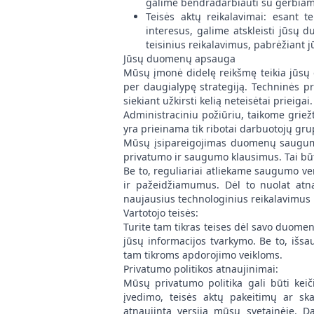
galime bendradarbiauti su gerbiamo
Teisės aktų reikalavimai: esant t
interesus, galime atskleisti jūsų d
teisinius reikalavimus, pabrėžiant
Jūsų duomenų apsauga
Mūsų įmonė didelę reikšmę teikia jūsų
per daugialypę strategiją. Techninės 
siekiant užkirsti kelią neteisėtai prieigai
Administraciniu požiūriu, taikome griež
yra prieinama tik ribotai darbuotojų grup
Mūsų įsipareigojimas duomenų saugum
privatumo ir saugumo klausimus. Tai būti
Be to, reguliariai atliekame saugumo vert
ir pažeidžiamumus. Dėl to nuolat at
naujausius technologinius reikalavimus
Vartotojo teisės:
Turite tam tikras teises dėl savo duomenų
jūsų informacijos tvarkymo. Be to, išsa
tam tikroms apdorojimo veikloms.
Privatumo politikos atnaujinimai:
Mūsų privatumo politika gali būti kei
įvedimo, teisės aktų pakeitimų ar sk
atnaujintą versiją mūsų svetainėje. Dab