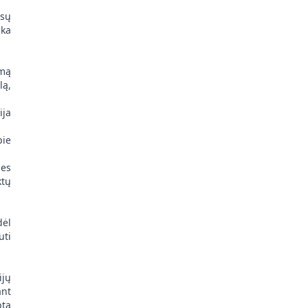
ūsų
nka
ymą
lą,
ija
pie
mes
ktų
dėl
uti
ijų
ant
bta